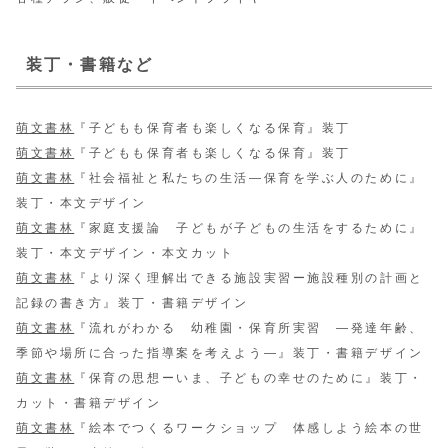
装丁・書籍など
萌文書林
『子どもも保育者も楽しくなる保育』装丁
萌文書林
『子どもも保育者も楽しくなる保育』装丁
萌文書林
『社会福祉と私たちの生活—保育を学ぶ人のために』
装丁・本文デザイン
萌文書林
『家庭支援論 子どもが子どもの生活をするために』
装丁・本文デザイン・本文カット
萌文書林
『より深く理解出できる施設実習ー施設種別の計画と
記録の書き方』装丁・書籍デザイン
萌文書林
『流れがわかる 幼稚園・保育所実習 ―発達年齢、
季節や場所に合った指導案を考えよう―』装丁・書籍デザイン
萌文書林
『保育の思想ーいま、子どもの幸せのために』装丁・
カット・書籍デザイン
萌文書林
『絵本でつくるワークショップ 体感しよう絵本の世