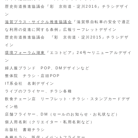
歴史街道推進協議会『彩 京街道・淀川2016』チラシデザイ
ン
滋賀プラス・サイクル推進協議会
『滋賀県自転車の安全で適正
な利用の促進に関する条例』広報リーフレットデザイン
歴史街道推進協議会 『彩 京街道・淀川2015』チラシデザ
イン
環境フォーラム湖東
『エコトピア』24号〜リニューアルデザイ
ン
婦人服ブランド POP、DMデザインなど
整体院 チラシ・店頭POP
IT系会社 名刺デザイン
ライブのフライヤー、チラシ各種
飲食チェーン店 リーフレット・チラシ・スタンプカードデザ
イン他
店舗フライヤー、DM（セールのお知らせ・お礼状など）
個人用名刺（クリエイター・私用名刺など）
出版社 書籍チラシ
各種チラシ、販促・イベントフライヤー