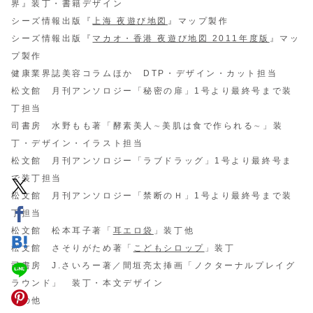
界』装丁・書籍デザイン
シーズ情報出版『
上海 夜遊び地図
』マップ製作
シーズ情報出版『
マカオ・香港 夜遊び地図 2011年度版
』マッ
プ製作
健康業界誌美容コラムほか DTP・デザイン・カット担当
松文館 月刊アンソロジー「秘密の扉」1号より最終号まで装
丁担当
司書房 水野もも著「酵素美人∼美肌は食で作られる∼」装
丁・デザイン・イラスト担当
松文館 月刊アンソロジー「ラブドラッグ」1号より最終号ま
で装丁担当
松文館 月刊アンソロジー「禁断のＨ」1号より最終号まで装
丁担当
松文館 松本耳子著「
耳エロ袋
」装丁他
松文館 さそりがため著「
こどもシロップ
」装丁
司書房 J.さいろー著／間垣亮太挿画「ノクターナルプレイグ
ラウンド」 装丁・本文デザイン
その他