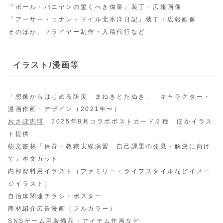
『ポール・バニヤンの驚くべき偉業』装丁・広報画像
『アーサー・コナン・ドイル北氷洋日記』装丁・広報画像
そのほか、フライヤー制作・入稿代行など
イラスト/漫画等
「想像からはじめる防災 まねきとたぬき」 キャラクター・
漫画作画・デザイン（2021年〜）
おさぼ珈琲
2025年8月コラボポストカード２種 ほかイラス
ト提供
萌文書林
『保育・教職実線演習 自己課題の発見・解決に向け
て』本文カット
内部資料用イラスト（ファミリー・ライフスタイルなどイメー
ジイラスト）
自治体関連チラシ・ポスター
商材紹介広告漫画（フルカラー）
SNSゲーム用装備品・アイテム作画など