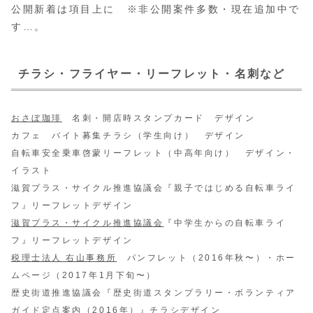
公開新着は項目上に ※非公開案件多数・現在追加中で
す…。
チラシ・フライヤー・リーフレット・名刺など
おさぼ珈琲
名刺・開店時スタンプカード デザイン
カフェ バイト募集チラシ（学生向け） デザイン
自転車安全乗車啓蒙リーフレット（中高年向け） デザイン・
イラスト
滋賀プラス・サイクル推進協議会『親子ではじめる自転車ライ
フ』リーフレットデザイン
滋賀プラス・サイクル推進協議会
『中学生からの自転車ライ
フ』リーフレットデザイン
税理士法人 右山事務所
パンフレット（2016年秋〜）・ホー
ムページ（2017年1月下旬〜）
歴史街道推進協議会『歴史街道スタンプラリー・ボランティア
ガイド定点案内（2016年）』チラシデザイン