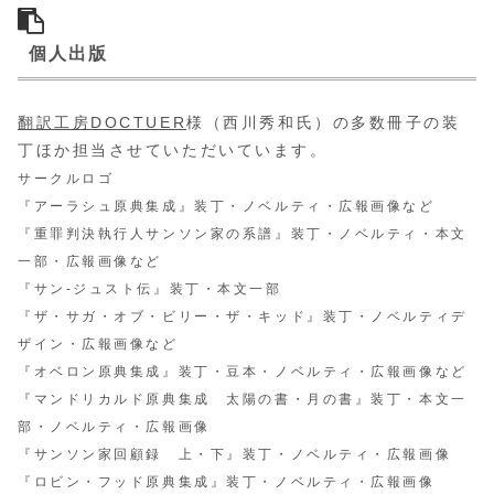
個人出版
翻訳工房DOCTUER
様（西川秀和氏）の多数冊子の装
丁ほか担当させていただいています。
サークルロゴ
『アーラシュ原典集成』装丁・ノベルティ・広報画像など
『重罪判決執行人サンソン家の系譜』装丁・ノベルティ・本文
一部・広報画像など
『サン-ジュスト伝』装丁・本文一部
『ザ・サガ・オブ・ビリー・ザ・キッド』装丁・ノベルティデ
ザイン・広報画像など
『オベロン原典集成』装丁・豆本・ノベルティ・広報画像など
『マンドリカルド原典集成 太陽の書・月の書』装丁・本文一
部・ノベルティ・広報画像
『サンソン家回顧録 上・下』装丁・ノベルティ・広報画像
『ロビン・フッド原典集成』装丁・ノベルティ・広報画像